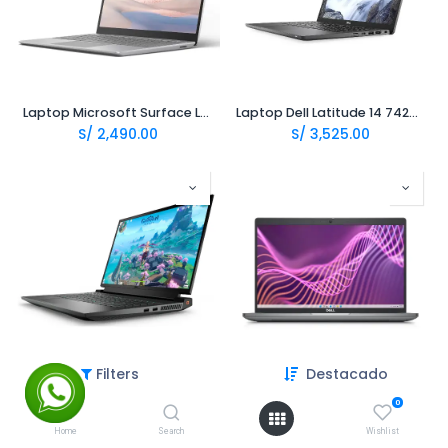
Laptop Microsoft Surface Laptop Go Intel Core i5-1035G1 12.5 tactil 8Gb 256Gb
Laptop Dell Latitude 14 7420 14.0 FHD i5-1135G7 8Gb 256Gb - R
S/
2,490.00
S/
3,525.00
Filters
Destacado
Laptop Dell G16 7620 16.0 QHD i7-12700H 16Gb 512Gb RTX3050ti 4Gb
Laptop Dell Latitude 14 5440 14.0 FHD i5-1335U 16Gb 512Gb - R
S/
4,390.00
S/
2,990.00
0
Home
Search
Wishlist