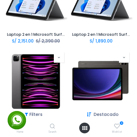
Laptop 2 en 1 Microsoft Surface Go 3 Intel Pentium 10.5 8Gb 128Gb
Laptop 2 en 1 Microsoft Surface Go 2 Intel M3 10.5 8Gb 128Gb LTE
S/
2,151.00
S/
2,390.00
S/
1,890.00
Filters
Destacado
Tablet Apple Ipad Pro 11 M2 11.0 128Gb 8Gb
Tablet Samsung Galaxy Tab S9 plus 12.4 512Gb 12Gb
S/
3,590.00
S/
3,990.00
0
Home
Search
Wishlist