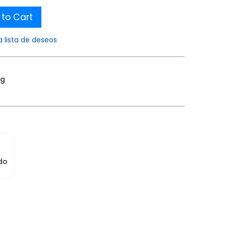
to Cart
a lista de deseos
ng
do