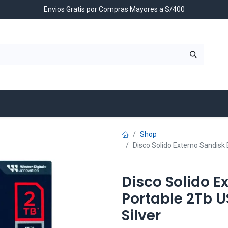
Envios Gratis por Compras Mayores a S/400
Contáctenos
Shop
Disco Solido Externo Sandisk
Disco Solido E
Portable 2Tb U
Silver