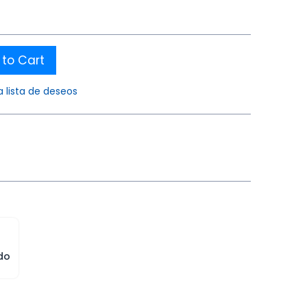
to Cart
a lista de deseos
do