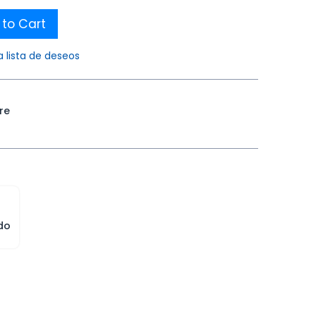
to Cart
a lista de deseos
re
do