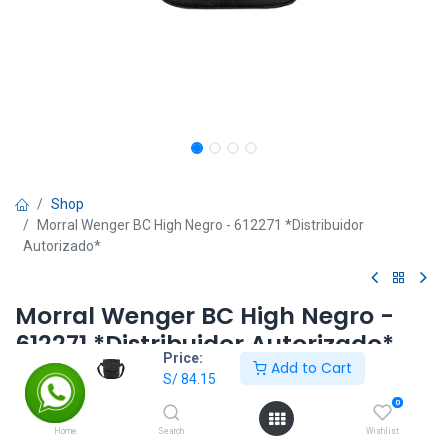
Shop
Morral Wenger BC High Negro - 612271 *Distribuidor
Autorizado*
Morral Wenger BC High Negro -
612271 *Distribuidor Autorizado*
Price:
Add to Cart
S/
84.15
S/
84.15
S/
99.00
0
Home
Search
Wishlist