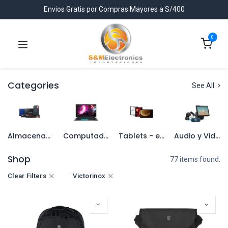
Envios Gratis por Compras Mayores a S/400
0
Categories
See All
Almacenamiento
Computadores
Tablets - eReaders
Audio y Video
Shop
77 items found.
Clear Filters
Victorinox