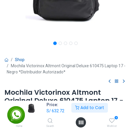
Shop
Mochila Victorinox Altmont Original Deluxe 610475 Laptop 17 -
Negro *Distribuidor Autorizado*
Mochila Victorinox Altmont
Original Deluxe 610475 Laptop 17 -
Price:
Negro *Distribuidor Autorizado*
Add to Cart
S/
632.72
0
S/
632.72
S/
719.00
Home
Search
Wishlist