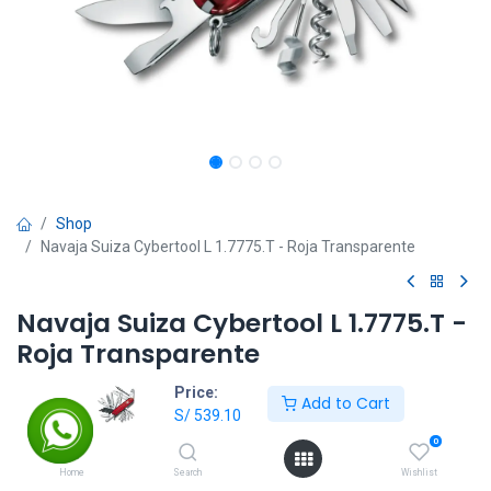
Shop
Navaja Suiza Cybertool L 1.7775.T - Roja Transparente
Navaja Suiza Cybertool L 1.7775.T -
Roja Transparente
Price:
S/
539.10
S/
599.00
Add to Cart
S/
539.10
0
Add to Cart
Home
Search
Wishlist