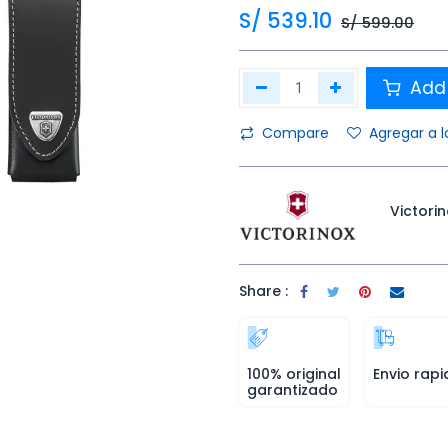
S/
539.10
S/
599.00
Add 
Compare
Agregar a l
Victori
Share :
100% original
Envio rapi
garantizado