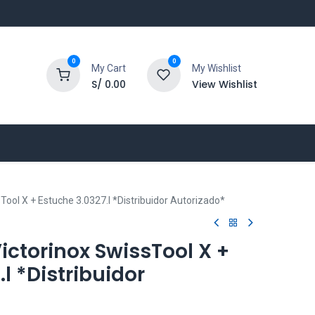
0
0
My Cart
My Wishlist
S/
0.00
View Wishlist
Tool X + Estuche 3.0327.l *Distribuidor Autorizado*
ictorinox SwissTool X +
l *Distribuidor